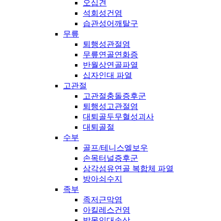
오십견
석회성건염
습관성어깨탈구
무릎
퇴행성관절염
무릎연골연화증
반월상연골파열
십자인대 파열
고관절
고관절충돌증후군
퇴행성고관절염
대퇴골두무혈성괴사
대퇴골절
수부
골프/테니스엘보우
손목터널증후군
삼각섬유연골 복합체 파열
방아쇠수지
족부
족저근막염
아킬레스건염
발목인대손상