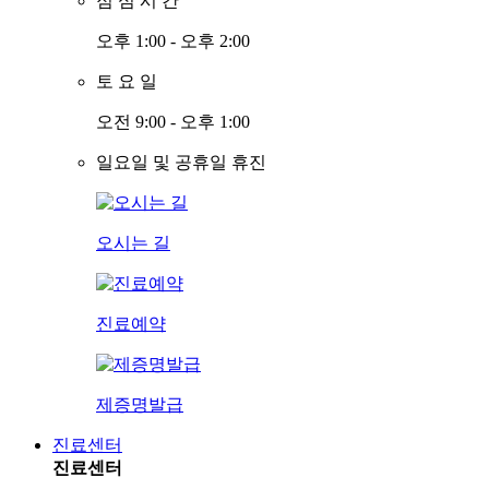
점
심
시
간
오후 1:00 - 오후 2:00
토
요
일
오전 9:00 - 오후 1:00
일요일 및 공휴일 휴진
오시는 길
진료예약
제증명발급
진료센터
진료센터