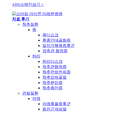
서비스메인보기
+
미래본병원
치료 후기
척추질환
목
목디스크
후종인대골화증
일자거북목증후군
경추관 협착증
허리
허리디스크
척추관협착증
척추전방전위증
척추압박골절
척추분리증
척추측만증
관절질환
어깨
어깨충돌증후군
회전근개파열