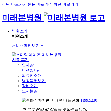
상단 바로가기
본문 바로가기
하단 바로가기
미래본병원
병원소개
병원소개
서비스메인보기
+
미래본병원
치료 후기
인사말
미션&비전
의료진소개
병원둘러보기
장비소개
오시는길
미래본 대표전화
1899.5230
※ 진료 예약 및 상담을 도와드립니다.