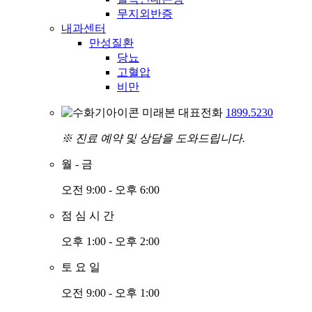
무지외반증
내과센터
만성질환
당뇨
고혈압
비만
미래본 대표전화
1899.5230
※ 진료 예약 및 상담을 도와드립니다.
월
-
금
오전 9:00 - 오후 6:00
점
심
시
간
오후 1:00 - 오후 2:00
토
요
일
오전 9:00 - 오후 1:00