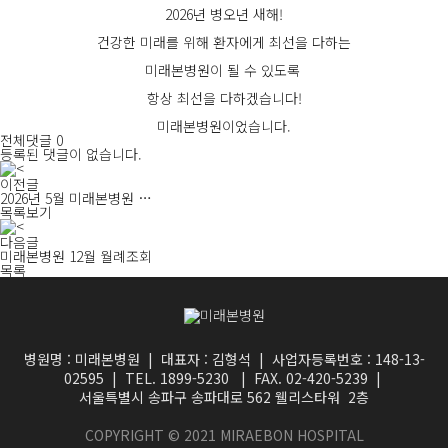
2026년 병오년 새해!
건강한 미래를 위해 환자에게 최선을 다하는
미래본병원이 될 수 있도록
항상 최선을 다하겠습니다!
미래본병원이었습니다.
전체댓글 0
등록된 댓글이 없습니다.
이전글
2026년 5월 미래본병원 …
목록보기
다음글
미래본병원 12월 월례조회
목록
병원명 : 미래본병원 | 대표자 : 김형석 | 사업자등록번호 : 148-13-
02595 | TEL. 1899-5230 | FAX. 02-420-5239 |
서울특별시 송파구 송파대로 562 웰리스타워 2층
COPYRIGHT © 2021 MIRAEBON HOSPITAL